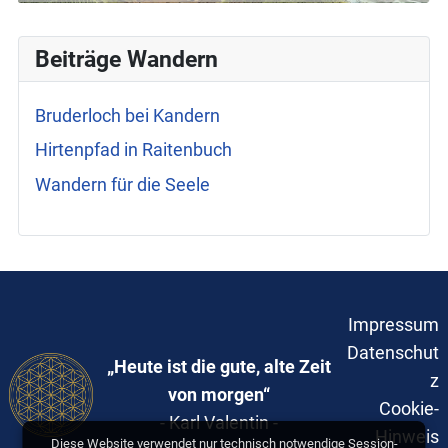
Beiträge Wandern
Bruderloch bei Kandern
Hirtenpfad in Raitenbuch
Wandern für die Seele
Impressum
Datenschut
„Heute ist die gute, alte Zeit
z
von morgen“
Cookie-
- Karl Valentin -
Hinweis
Diese Website verwendet nur technisch notwendige Session-